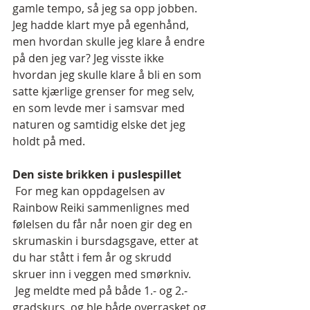
gamle tempo, så jeg sa opp jobben. 
Jeg hadde klart mye på egenhånd, 
men hvordan skulle jeg klare å endre 
på den jeg var? Jeg visste ikke 
hvordan jeg skulle klare å bli en som 
satte kjærlige grenser for meg selv, 
en som levde mer i samsvar med 
naturen og samtidig elske det jeg 
holdt på med.
Den siste brikken i puslespillet
 For meg kan oppdagelsen av 
Rainbow Reiki sammenlignes med 
følelsen du får når noen gir deg en 
skrumaskin i bursdagsgave, etter at 
du har stått i fem år og skrudd 
skruer inn i veggen med smørkniv.
 Jeg meldte med på både 1.- og 2.-
gradskurs, og ble både overrasket og 