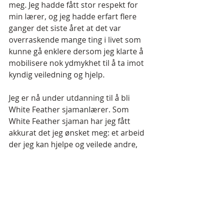
meg. Jeg hadde fått stor respekt for 
min lærer, og jeg hadde erfart flere 
ganger det siste året at det var 
overraskende mange ting i livet som 
kunne gå enklere dersom jeg klarte å 
mobilisere nok ydmykhet til å ta imot 
kyndig veiledning og hjelp.
Jeg er nå under utdanning til å bli 
White Feather sjamanlærer. Som 
White Feather sjaman har jeg fått 
akkurat det jeg ønsket meg: et arbeid 
der jeg kan hjelpe og veilede andre, 
et enda nærmere forhold til jorden 
og naturen, og et enda nærmere, 
kjærligere forhold til meg selv. 
Bivirkningene har heller ikke latt 
vente på seg, og de innebærer blant 
annet at mitt parforhold har endret 