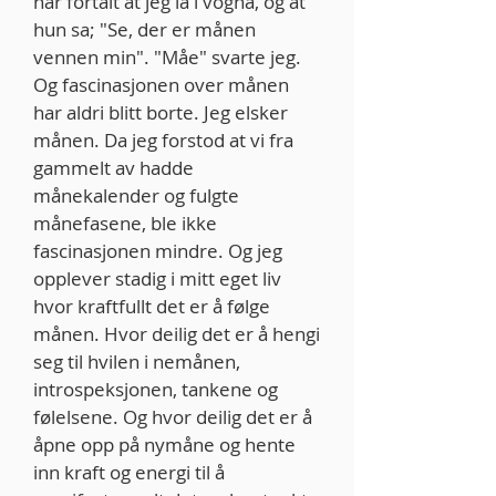
har fortalt at jeg lå i vogna, og at
hun sa; "Se, der er månen
vennen min". "Måe" svarte jeg.
Og fascinasjonen over månen
har aldri blitt borte. Jeg elsker
månen. Da jeg forstod at vi fra
gammelt av hadde
månekalender og fulgte
månefasene, ble ikke
fascinasjonen mindre. Og jeg
opplever stadig i mitt eget liv
hvor kraftfullt det er å følge
månen. Hvor deilig det er å hengi
seg til hvilen i nemånen,
introspeksjonen, tankene og
følelsene. Og hvor deilig det er å
åpne opp på nymåne og hente
inn kraft og energi til å