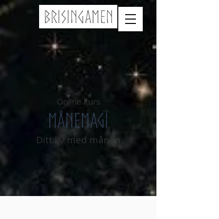
Brisingamen
Online kurs
Månemagi
Ditt liv med månen