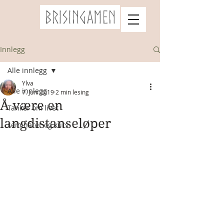
Brisingamen
Innlegg
Alle innlegg
Ylva
Alle innlegg
7. juni 2019
2 min lesing
Å være en
Tanker om livet
langdistanseløper
seminarer og kurs